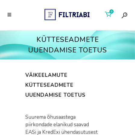
0
KÜTTESEADMETE
UUENDAMISE TOETUS
VÄIKEELAMUTE
KÜTTESEADMETE
UUENDAMISE TOETUS
Suurema õhusaastega
piirkondade elanikud saavad
EASi ja KredExi ühendasutusest