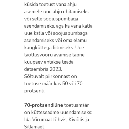
küsida toetust vana ahju
asemele uue ahju ehitamiseks
või selle soojuspumbaga
asendamiseks, aga ka vana katla
uue katla või soojuspumbaga
asendamiseks või oma elamu
kaugküttega liitmiseks. Uue
taotlusvooru avamise täpne
kuupäev antakse teada
detsembris 2023.
Sõltuvalt piirkonnast on
toetuse määr kas 50 või 70
protsenti.
70-protsendiline
toetusmäär
on kütteseadme uuendamiseks:
Ida-Virumaal Jõhvis, Kiviõlis ja
Sillamäel;