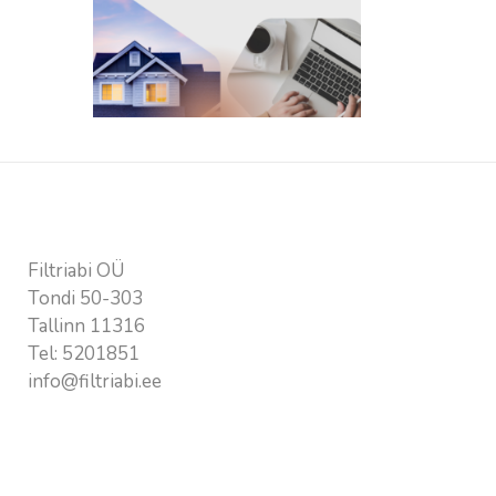
Kontaktandmed
Filtriabi OÜ
Tondi 50-303
Tallinn 11316
Tel:
5201851
info@filtriabi.ee
Vajalik info