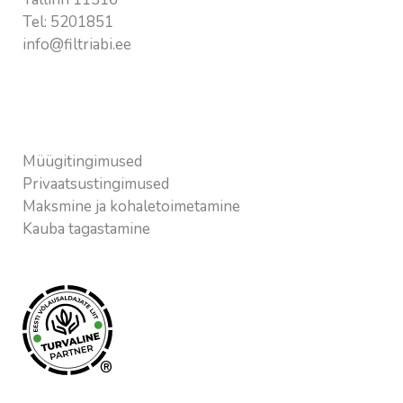
Tel:
5201851
info@filtriabi.ee
Vajalik info
Müügitingimused
Privaatsustingimused
Maksmine ja kohaletoimetamine
Kauba tagastamine
®