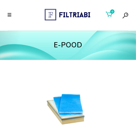
0
E-POOD