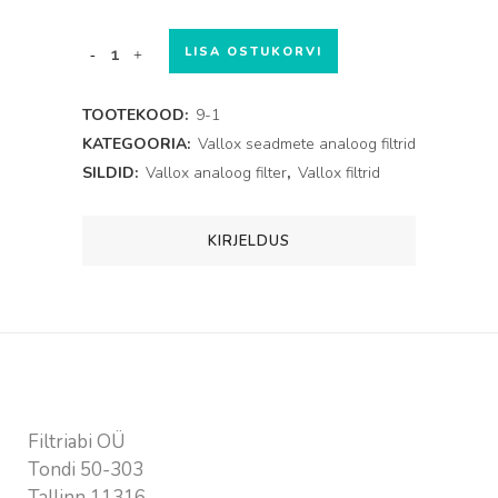
VALLOX
LISA OSTUKORVI
250D
TOOTEKOOD:
9-1
filtrikomplekt
KATEGOORIA:
Vallox seadmete analoog filtrid
SILDID:
Vallox analoog filter
,
Vallox filtrid
nr
9
KIRJELDUS
(analoog)
quantity
Kontaktandmed
Filtriabi OÜ
Tondi 50-303
Tallinn 11316