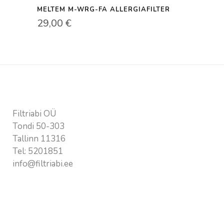
MELTEM M-WRG-FA ALLERGIAFILTER
29,00
€
Kontaktandmed
Filtriabi OÜ
Tondi 50-303
Tallinn 11316
Tel:
5201851
info@filtriabi.ee
Vajalik info