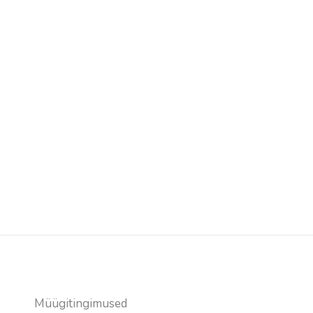
Vajalik info
Müügitingimused