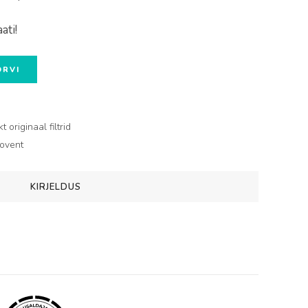
ati!
ORVI
originaal filtrid
ovent
KIRJELDUS