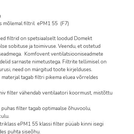
m
lass mõlemal filtril ePM1 55 (F7)
ed filtrid on spetsiaalselt loodud Domekt
lse sobituse ja toimivuse. Veendu, et ostetud
t seadmega. Komfovent ventilatsiooniseadmete
id sarnaste nimetustega. Filtrite tellimisel on
urusi, need on märgitud toote kirjelduses.
 materjal tagab filtri pikema eluea võrreldes
miv filter vähendab ventilaatori koormust, mistõttu
puhas filter tagab optimaalse õhuvoolu,
ulu.
ltriklass ePM1 55 klassi filter püüab kinni isegi
des puhta siseõhu.