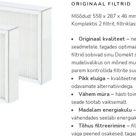
ORIGINAAL FILTRID
Mõõdud: 558 x 287 x 46 m
Komplektis 2 filtrit, filtrik
Originaal kvaliteet –
ne
seadmetele, tagades optimaa
filtrid sobivad sinu Domek
mudelivalikus on mõned mudel
parem kontrollida filtrite su
Pikk eluiga –
kvaliteetne
odavamate alternatiividega.
Vähem müra –
hästi toi
seade töötab vaiksemalt.
Madalam energiakulu –
vähendades seeläbi energiak
Tõhus filtreerimine –
fi
väga peened osakesed, taga