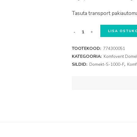
Tasuta transport pakiautoma
Domekt-
LISA OSTUK
S-
TOOTEKOOD:
774300051
1000-
KATEGOORIA:
Komfovent Domekt 
SILDID:
Domekt-S-1000-F
,
Komf
F
filtrid,
558x287x46mm,
F7+F7
quantity
Vajalik info