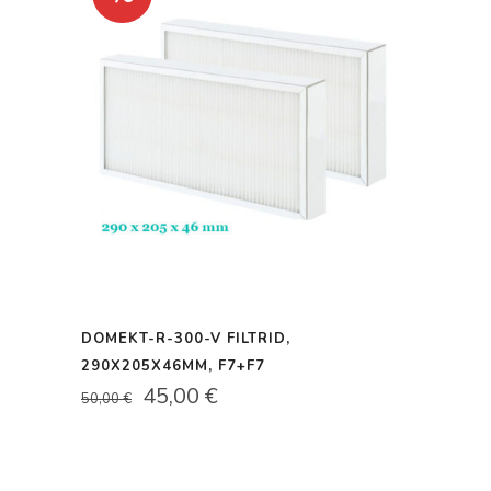
DOMEKT-R-300-V FILTRID,
290X205X46MM, F7+F7
ALGNE
PRAEGUNE
45,00
€
50,00
€
HIND
HIND
OLI:
ON:
50,00 €.
45,00 €.