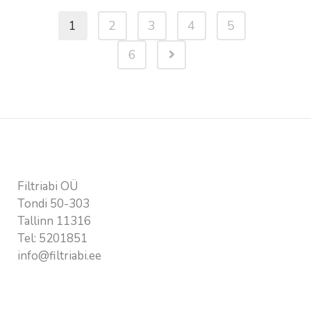
1
2
3
4
5
6
Kontaktandmed
Filtriabi OÜ
Tondi 50-303
Tallinn 11316
Tel:
5201851
info@filtriabi.ee
Vajalik info