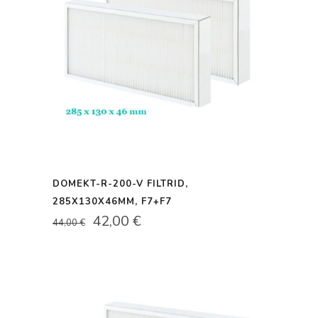
DOMEKT-R-200-V FILTRID,
285X130X46MM, F7+F7
ALGNE
PRAEGUNE
42,00
€
44,00
€
HIND
HIND
OLI:
ON:
44,00 €.
42,00 €.