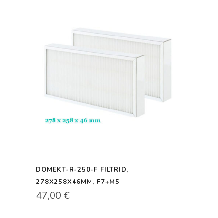
80,00 €.
79,00 €.
DOMEKT-R-250-F FILTRID,
278X258X46MM, F7+M5
47,00
€