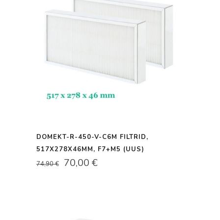
DOMEKT-R-450-V-C6M FILTRID,
517X278X46MM, F7+M5 (UUS)
ALGNE
PRAEGUNE
70,00
€
74,90
€
HIND
HIND
OLI:
ON:
74,90 €.
70,00 €.