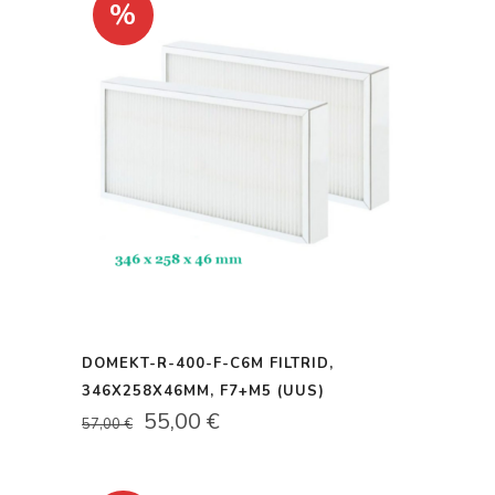
%
DOMEKT-R-400-F-C6M FILTRID,
346X258X46MM, F7+M5 (UUS)
ALGNE
PRAEGUNE
55,00
€
57,00
€
HIND
HIND
OLI:
ON: