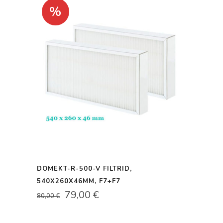
57,00 €.
55,00 €.
%
DOMEKT-R-500-V FILTRID,
540X260X46MM, F7+F7
ALGNE
PRAEGUNE
79,00
€
80,00
€
HIND
HIND
OLI:
ON: