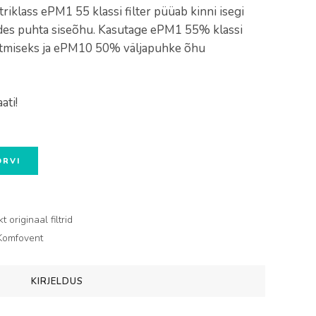
ltriklass ePM1 55 klassi filter püüab kinni isegi
des puhta siseõhu. Kasutage ePM1 55% klassi
astmiseks ja ePM10 50% väljapuhke õhu
ati!
ORVI
originaal filtrid
Komfovent
KIRJELDUS