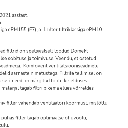
2021 aastast.
m
ssiga ePM155 (F7) ja 1 filter filtriklassiga ePM10
ed filtrid on spetsiaalselt loodud Domekt
lse sobituse ja toimivuse. Veendu, et ostetud
t seadmega. Komfovent ventilatsiooniseadmete
id sarnaste nimetustega. Filtrite tellimisel on
urusi, need on märgitud toote kirjelduses.
 materjal tagab filtri pikema eluea võrreldes
miv filter vähendab ventilaatori koormust, mistõttu
puhas filter tagab optimaalse õhuvoolu,
ulu.