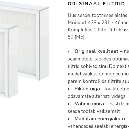
ORIGINAAL FILTRID
Uus seade, tootmises alates 
Mõõdud: 428 x 231 x 46 m
Komplektis 1 filter filtrikla
50 (M5)
Originaal kvaliteet –
ne
seadmetele, tagades optimaa
filtrid sobivad sinu Domek
mudelivalikus on mõned mudel
parem kontrollida filtrite su
Pikk eluiga –
kvaliteetne
odavamate alternatiividega.
Vähem müra –
hästi toi
seade töötab vaiksemalt.
Madalam energiakulu –
vähendades seeläbi energiak