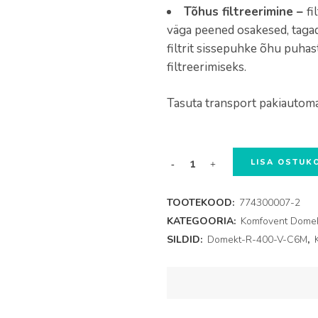
Tõhus filtreerimine –
fi
väga peened osakesed, taga
filtrit sissepuhke õhu puh
filtreerimiseks.
Tasuta transport pakiautoma
Domekt-
LISA OSTUK
R-
TOOTEKOOD:
774300007-2
400-
KATEGOORIA:
Komfovent Domekt 
SILDID:
Domekt-R-400-V-C6M
,
V-
C6M
filtrid,