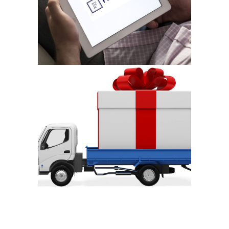
лучшие цены
ранспорт в почтовые
T
аты Эстонии
автом
БЕСПЛАТНАЯ!