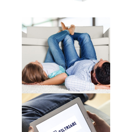
Если домашний
климат важен,
замени фильтры
вентиляции
два раза в год!
Безопасные покупки,